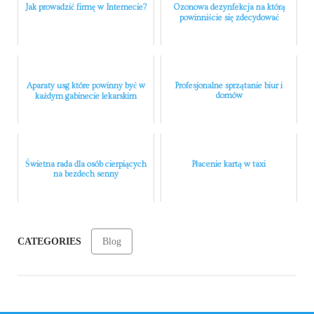
Jak prowadzić firmę w Internecie?
Ozonowa dezynfekcja na którą
powinniście się zdecydować
Aparaty usg które powinny być w
Profesjonalne sprzątanie biur i
domów
każdym gabinecie lekarskim
Świetna rada dla osób cierpiących
Płacenie kartą w taxi
na bezdech senny
CATEGORIES
Blog