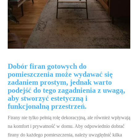
Dobór firan gotowych do
pomieszczenia może wydawać się
zadaniem prostym, jednak warto
podejść do tego zagadnienia z uwagą,
aby stworzyć estetyczną i
funkcjonalną przestrzeń.
Firany nie tylko pełnią rolę dekoracyjną, ale również wpływają
na komfort i prywatność w domu. Aby odpowiednio dobrać
firany do każdego pomieszczenia, należy uwzględnić kilka