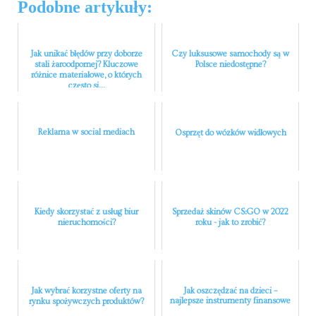
Podobne artykuły:
Jak unikać błędów przy doborze
Czy luksusowe samochody są w
stali żaroodpornej? Kluczowe
Polsce niedostępne?
różnice materiałowe, o których
często si...
Reklama w social mediach
Osprzęt do wózków widłowych
Kiedy skorzystać z usług biur
Sprzedaż skinów CS:GO w 2022
nieruchomości?
roku - jak to zrobić?
Jak wybrać korzystne oferty na
Jak oszczędzać na dzieci –
najlepsze instrumenty finansowe
rynku spożywczych produktów?