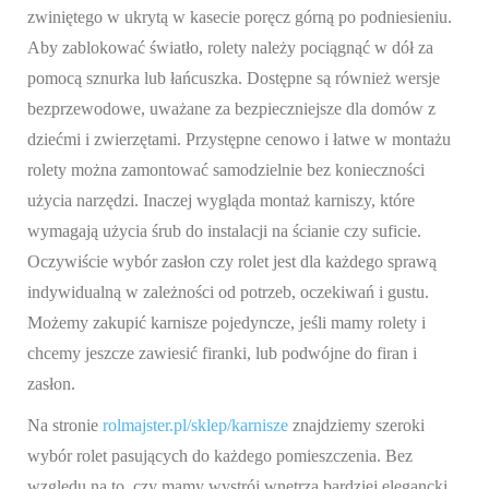
zwiniętego w ukrytą w kasecie poręcz górną po podniesieniu.
Aby zablokować światło, rolety należy pociągnąć w dół za
pomocą sznurka lub łańcuszka. Dostępne są również wersje
bezprzewodowe, uważane za bezpieczniejsze dla domów z
dziećmi i zwierzętami. Przystępne cenowo i łatwe w montażu
rolety można zamontować samodzielnie bez konieczności
użycia narzędzi. Inaczej wygląda montaż karniszy, które
wymagają użycia śrub do instalacji na ścianie czy suficie.
Oczywiście wybór zasłon czy rolet jest dla każdego sprawą
indywidualną w zależności od potrzeb, oczekiwań i gustu.
Możemy zakupić karnisze pojedyncze, jeśli mamy rolety i
chcemy jeszcze zawiesić firanki, lub podwójne do firan i
zasłon.
Na stronie
rolmajster.pl/sklep/karnisze
znajdziemy szeroki
wybór rolet pasujących do każdego pomieszczenia. Bez
względu na to, czy mamy wystrój wnętrza bardziej elegancki,