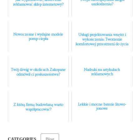
uszkodzeniu?
reklamować sklep internetowy?
Nowoczesne i wydajne modele
Usługi projektowania wnętrz i
pomp ciepła
wykończenia: Tworzenie
komfortowej przestrzeni do życia
Twój dźwig w okolicach Zakopane
Nadruki na artykułach
reklamowych
odmówił ci posłuszeństwa?
Lekkie i mocne baterie litowo-
Z którą firmą budowlaną warto
jonowe
współpracować?
CATEGORIES
Blog