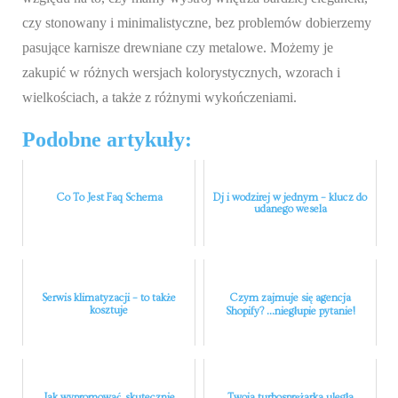
czy stonowany i minimalistyczne, bez problemów dobierzemy
pasujące karnisze drewniane czy metalowe. Możemy je
zakupić w różnych wersjach kolorystycznych, wzorach i
wielkościach, a także z różnymi wykończeniami.
Podobne artykuły:
Co To Jest Faq Schema
Dj i wodzirej w jednym – klucz do
udanego wesela
Serwis klimatyzacji – to także
Czym zajmuje się agencja
kosztuje
Shopify? ...niegłupie pytanie!
Jak wypromować, skutecznie
Twoja turbosprężarka uległa