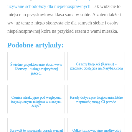
używane schodołazy dla niepełnosprawnych
. Jak widzicie to
miejsce to przysłowiowa klasa sama w sobie. A zatem także i
wy już teraz z niego skorzystajcie dla samych siebie i osoby
niepełnosprawnej która na przykład razem z wami mieszka.
Podobne artykuły:
Czarny karp koi (Karasu) –
Świetne projektowanie stron www
rzadkość dostępna na Narybek.com
Niemcy – usługa najwyższej
jakości
Cenisz atrakcyjne pod względem
Porady dotyczące blogowania, które
turystycznym miejsca w naszym
naprawdę mogą Ci pomóc
kraju?
Sprawdź tę wspaniałą poradę e-mail
Odkryj innowacyjne możliwości