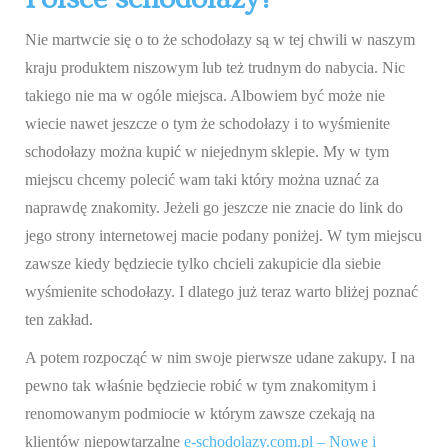
Nie martwcie się o to że schodołazy są w tej chwili w naszym
kraju produktem niszowym lub też trudnym do nabycia. Nic
takiego nie ma w ogóle miejsca. Albowiem być może nie
wiecie nawet jeszcze o tym że schodołazy i to wyśmienite
schodołazy można kupić w niejednym sklepie. My w tym
miejscu chcemy polecić wam taki który można uznać za
naprawdę znakomity. Jeżeli go jeszcze nie znacie do link do
jego strony internetowej macie podany poniżej. W tym miejscu
zawsze kiedy będziecie tylko chcieli zakupicie dla siebie
wyśmienite schodołazy. I dlatego już teraz warto bliżej poznać
ten zakład.
A potem rozpocząć w nim swoje pierwsze udane zakupy. I na
pewno tak właśnie będziecie robić w tym znakomitym i
renomowanym podmiocie w którym zawsze czekają na
klientów niepowtarzalne
e-schodolazy.com.pl – Nowe i