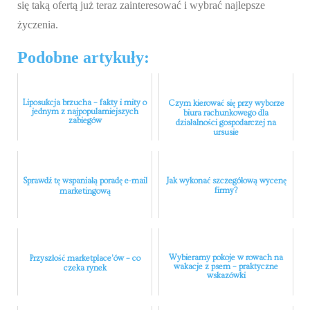
się taką ofertą już teraz zainteresować i wybrać najlepsze
życzenia.
Podobne artykuły:
Liposukcja brzucha – fakty i mity o
Czym kierować się przy wyborze
jednym z najpopularniejszych
biura rachunkowego dla
zabiegów
działalności gospodarczej na
ursusie
Sprawdź tę wspaniałą poradę e-mail
Jak wykonać szczegółową wycenę
firmy?
marketingową
Wybieramy pokoje w rowach na
Przyszłość marketplace’ów – co
wakacje z psem – praktyczne
czeka rynek
wskazówki