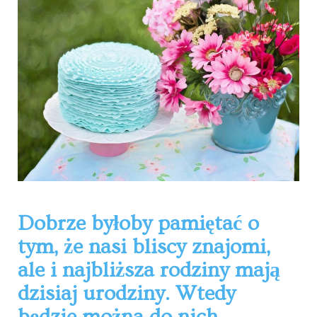
Dobrze byłoby pamiętać o
tym, że nasi bliscy znajomi,
ale i najbliższa rodziny mają
dzisiaj urodziny. Wtedy