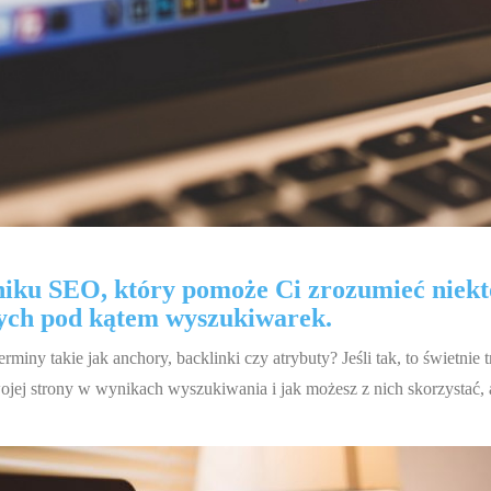
niku SEO, który pomoże Ci zrozumieć niekt
wych pod kątem wyszukiwarek.
miny takie jak anchory, backlinki czy atrybuty? Jeśli tak, to świetnie 
ej strony w wynikach wyszukiwania i jak możesz z nich skorzystać, 