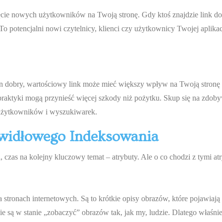
ęcie nowych użytkowników na Twoją stronę. Gdy ktoś znajdzie link do 
 To potencjalni nowi czytelnicy, klienci czy użytkownicy Twojej aplika
n dobry, wartościowy link może mieć większy wpływ na Twoją stronę niż
praktyki mogą przynieść więcej szkody niż pożytku. Skup się na zdob
 użytkowników i wyszukiwarek.
awidłowego Indeksowania
 czas na kolejny kluczowy temat – atrybuty. Ale o co chodzi z tymi at
stronach internetowych. Są to krótkie opisy obrazów, które pojawiają
 są w stanie „zobaczyć” obrazów tak, jak my, ludzie. Dlatego właśnie