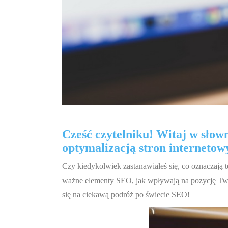
Cześć czytelniku! Witaj w słow
optymalizacją stron interneto
Czy kiedykolwiek zastanawiałeś się, co oznaczają ter
ważne elementy SEO, jak wpływają na pozycję Twoj
się na ciekawą podróż po świecie SEO!