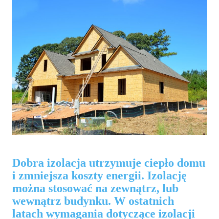
Dobra izolacja utrzymuje ciepło domu
i zmniejsza koszty energii. Izolację
można stosować na zewnątrz, lub
wewnątrz budynku. W ostatnich
latach wymagania dotyczące izolacji