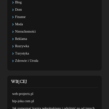
Blog
Dom
Finanse
Moda
Nieruchomości
Reklama
Rozrywka
Turystyka
Zdrowie i Uroda
WIĘCEJ
web-projects.pl
hip-joka.com.pl
Jak rozpoznać karpia pełnołuskiego i odróżnić go od innych