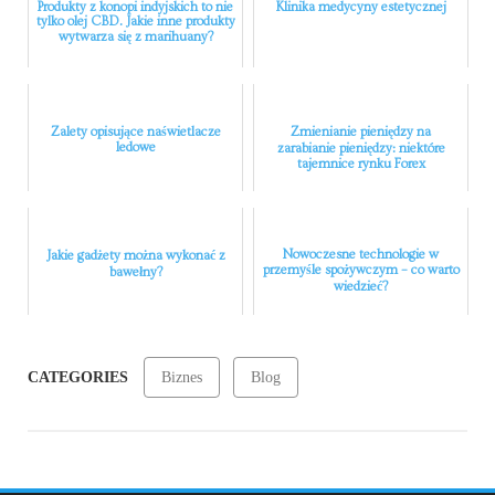
Produkty z konopi indyjskich to nie
Klinika medycyny estetycznej
tylko olej CBD. Jakie inne produkty
wytwarza się z marihuany?
Zalety opisujące naświetlacze
Zmienianie pieniędzy na
ledowe
zarabianie pieniędzy: niektóre
tajemnice rynku Forex
Nowoczesne technologie w
Jakie gadżety można wykonać z
przemyśle spożywczym – co warto
bawełny?
wiedzieć?
CATEGORIES
Biznes
Blog