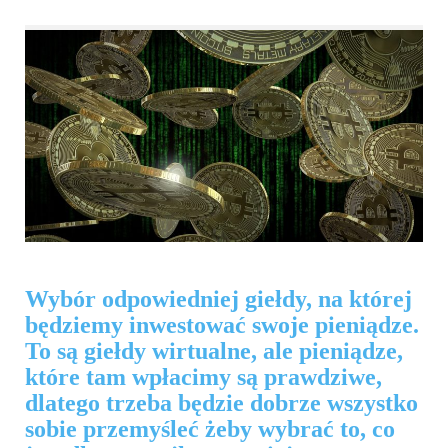
Wybór odpowiedniej giełdy, na której
będziemy inwestować swoje pieniądze.
To są giełdy wirtualne, ale pieniądze,
które tam wpłacimy są prawdziwe,
dlatego trzeba będzie dobrze wszystko
sobie przemyśleć żeby wybrać to, co