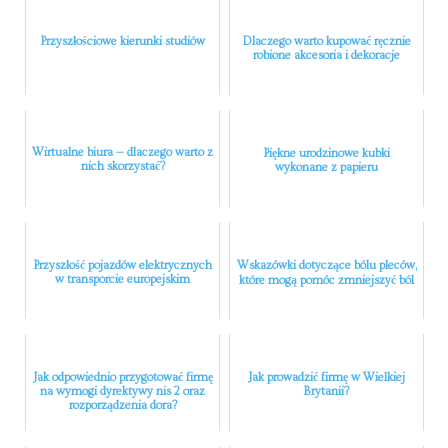
Przyszłościowe kierunki studiów
Dlaczego warto kupować ręcznie
robione akcesoria i dekoracje
Wirtualne biura — dlaczego warto z
Piękne urodzinowe kubki
nich skorzystać?
wykonane z papieru
Przyszłość pojazdów elektrycznych
Wskazówki dotyczące bólu pleców,
w transporcie europejskim
które mogą pomóc zmniejszyć ból
Jak odpowiednio przygotować firmę
Jak prowadzić firmę w Wielkiej
na wymogi dyrektywy nis 2 oraz
Brytanii?
rozporządzenia dora?