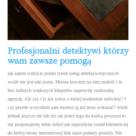
Profesjonalni detektywi którzy
wam zawsze pomogą
jak zatem widzicie polski rynek usług detektywistycznych
wcale nie jest taki pusty. Można bowiem na nim znaleźć i to
bez żadnych większych kłopotów naprawdę znakomitą
agencję. Ale czy i ty już wiesz o której konkretnie mówimy? I
czy przede wszystkim sam możesz ją już teraz wskazać? Jeżeli
jednak jeszcze nie lub też nie jesteś tego do końca pewnym to
my proponujemy tobie żebyś jak najszybciej został klientem tej
do której strony internetowej link masz podany poniżej. Nie