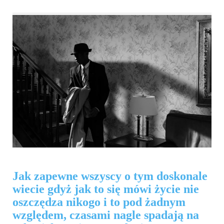
Jak zapewne wszyscy o tym doskonale
wiecie gdyż jak to się mówi życie nie
oszczędza nikogo i to pod żadnym
względem, czasami nagle spadają na