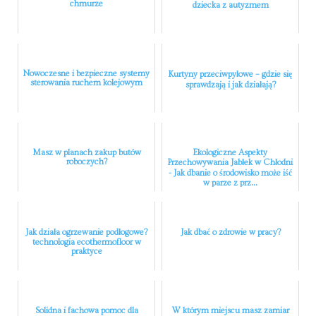
chmurze
dziecka z autyzmem
Nowoczesne i bezpieczne systemy
Kurtyny przeciwpyłowe – gdzie się
sterowania ruchem kolejowym
sprawdzają i jak działają?
Masz w planach zakup butów
Ekologiczne Aspekty
roboczych?
Przechowywania Jabłek w Chłodni
- Jak dbanie o środowisko może iść
w parze z prz...
Jak działa ogrzewanie podłogowe?
Jak dbać o zdrowie w pracy?
technologia ecothermofloor w
praktyce
Solidna i fachowa pomoc dla
W którym miejscu masz zamiar