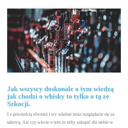
Jak wszyscy doskonale o tym wiedzą
jak chodzi o whisky to tylko o tą ze
Szkocji.
I z pewnością również i wy właśnie teraz rozglądacie się za
takową. Ale czy wiecie o tym że żeby zakupić dla siebie w