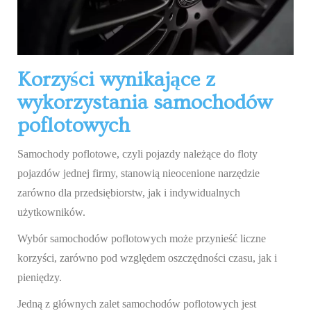
Korzyści wynikające z
wykorzystania samochodów
poflotowych
Samochody poflotowe, czyli pojazdy należące do floty
pojazdów jednej firmy, stanowią nieocenione narzędzie
zarówno dla przedsiębiorstw, jak i indywidualnych
użytkowników.
Wybór samochodów poflotowych może przynieść liczne
korzyści, zarówno pod względem oszczędności czasu, jak i
pieniędzy.
Jedną z głównych zalet samochodów poflotowych jest