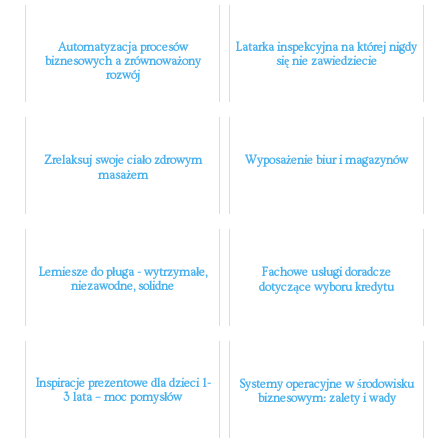
Automatyzacja procesów
Latarka inspekcyjna na której nigdy
biznesowych a zrównoważony
się nie zawiedziecie
rozwój
Zrelaksuj swoje ciało zdrowym
Wyposażenie biur i magazynów
masażem
Lemiesze do pługa - wytrzymałe,
Fachowe usługi doradcze
niezawodne, solidne
dotyczące wyboru kredytu
Inspiracje prezentowe dla dzieci 1-
Systemy operacyjne w środowisku
3 lata – moc pomysłów
biznesowym: zalety i wady