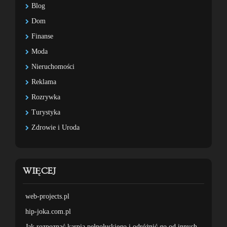
Blog
Dom
Finanse
Moda
Nieruchomości
Reklama
Rozrywka
Turystyka
Zdrowie i Uroda
WIĘCEJ
web-projects.pl
hip-joka.com.pl
Jak rozpoznać karpia pełnołuskiego i odróżnić go od innych