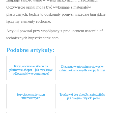
znajduje zastosowanie w wielu maszynach i urządzeniach.
Oczywiście oringi mogą być wykonane z materiałów
plastycznych, będzie to doskonały pomysł wszędzie tam gdzie
łączymy elementy ruchome.
Artykuł powstał przy współpracy z producentem uszczelnień
technicznych https://kedarix.com
Podobne artykuły:
Pozycjonowanie sklepu na
Dlaczego warto zainwestować w
platformie shoper – jak zwiększyć
odzież reklamową dla swojej firmy?
widoczność w e-commerce?
Pozycjonowanie stron
Truskawki bez chorób i szkodników
internetowych
– jak osiągnąć wysoki plon?