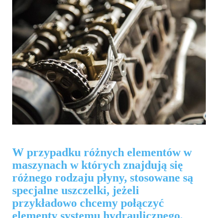
W przypadku różnych elementów w
maszynach w których znajdują się
różnego rodzaju płyny, stosowane są
specjalne uszczelki, jeżeli
przykładowo chcemy połączyć
elementy systemu hydraulicznego,