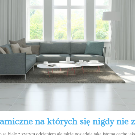
amiczne na których się nigdy nie 
o są białe z szarym odcieniem ale także posiadają taką istotną cechę ja