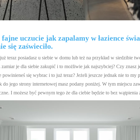
fajne uczucie jak zapalamy w łazience światł
e się zaświeciło.
 już teraz posiadasz u siebie w domu lub też na przykład w siedzibie t
zamiar je dla siebie zakupić i to możliwie jak najszybciej? Czy znasz
powinieneś się wybrac i to już teraz? Jeżeli jeszcze jednak nie to my 
 do jego strony internetowej masz podany poniżej. W tym miejscu zawsz
zne. I możesz być pewnym tego że dla ciebie będzie to bez wątpienia