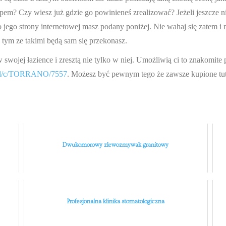
em? Czy wiesz już gdzie go powinieneś zrealizować? Jeżeli jeszcze ni
o strony internetowej masz podany poniżej. Nie wahaj się zatem i nie 
 tym ze takimi będą sam się przekonasz.
w swojej łazience i zresztą nie tylko w niej. Umożliwią ci to znakomi
eu/pl/c/TORRANO/7557
. Możesz być pewnym tego że zawsze kupione tuta
Dwukomorowy zlewozmywak granitowy
Profesjonalna klinika stomatologiczna