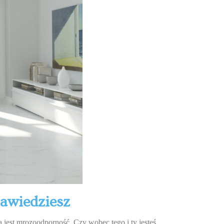
zawiedziesz
ką jest mrozoodporność. Czy wobec tego i ty jesteś