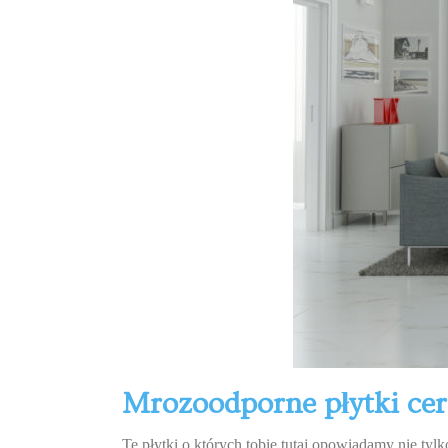
Mrozoodporne płytki cer
Te płytki o których tobie tutaj opowiadamy nie tylk