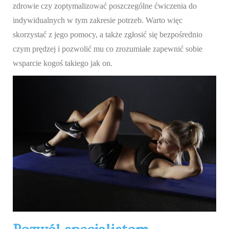
zdrowie czy zoptymalizować poszczególne ćwiczenia do
indywidualnych w tym zakresie potrzeb. Warto więc
skorzystać z jego pomocy, a także zgłosić się bezpośrednio
czym prędzej i pozwolić mu co zrozumiałe zapewnić sobie
wsparcie kogoś takiego jak on.