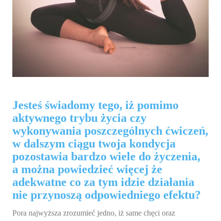
Jesteś świadomy tego, iż pomimo
aktywnego trybu życia czy
wykonywania poszczególnych ćwiczeń,
w dalszym ciągu twoja kondycja
pozostawia bardzo wiele do życzenia,
a można powiedzieć więcej że
adekwatne co za tym idzie działania
nie przynoszą odpowiedniego efektu?
Pora najwyższa zrozumieć jedno, iż same chęci oraz