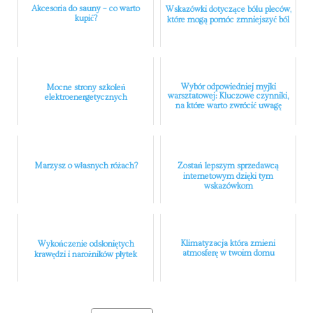
Akcesoria do sauny – co warto
Wskazówki dotyczące bólu pleców,
kupić?
które mogą pomóc zmniejszyć ból
Wybór odpowiedniej myjki
Mocne strony szkoleń
warsztatowej: Kluczowe czynniki,
elektroenergetycznych
na które warto zwrócić uwagę
Marzysz o własnych różach?
Zostań lepszym sprzedawcą
internetowym dzięki tym
wskazówkom
Klimatyzacja która zmieni
Wykończenie odsłoniętych
atmosferę w twoim domu
krawędzi i narożników płytek