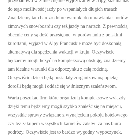
przykładowo w zimie chętnie wyjeżdżamy w Alpy, skłania nas
do tego możliwość jazdy po wspaniałych długich trasach.
Znajdziemy tam bardzo dobre warunki do uprawiania sportów
zimowych snowboardu czy też jazdy na nartach. Z pewnością
obecnie ceny są dość przystępne, w porównaniu z polskimi
kurortami, wyjazd w Alpy Francuskie może być doskonałą
alternatywą dla spędzenia wakacji w kraju. Oczywiście
będziemy mogli liczyć na kompleksową obsługę, znajdziemy
tam idealne warunki dla odpoczynku z całą rodziną.
Oczywiście dzieci będą posiadały zorganizowaną opiekę,
dorośli będą mogli i oddać się w śnieżnym szaleństwom.
Warta poszukać firm które organizują kompleksowe wyjazdy,
dzięki temu będziemy mogli szybko znaleźć się na miejscu,
wszystkie sprawy związane z wynajęciem pokoju hotelowego
czy też zakupem wszystkich karnetów załatwi za nas biuro
podróży. Oczywiście jest to bardzo wygodny wypoczynek,