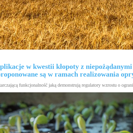
kacje w kwestii kłopoty z niepożądanymi 
 proponowane są w ramach realizowania opr
rczającą funkcjonalność jaką demonstrują regulatory wzrostu o ogran