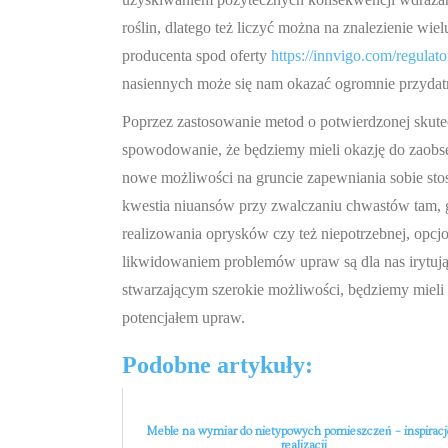
roślin, dlatego też liczyć można na znalezienie wie
producenta spod oferty
https://innvigo.com/regulat
nasiennych może się nam okazać ogromnie przydatn
Poprzez zastosowanie metod o potwierdzonej skutec
spowodowanie, że będziemy mieli okazję do zaobse
nowe możliwości na gruncie zapewniania sobie stos
kwestia niuansów przy zwalczaniu chwastów tam, g
realizowania oprysków czy też niepotrzebnej, opc
likwidowaniem problemów upraw są dla nas irytują
stwarzającym szerokie możliwości, będziemy miel
potencjałem upraw.
Podobne artykuły:
Meble na wymiar do nietypowych pomieszczeń – inspiracj
realizacji