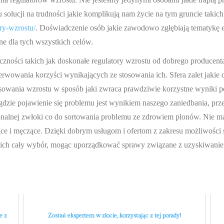
lu solucji na trudności jakie komplikują nam życie na tym gruncie taki
ory-wzrostu/
. Doświadczenie osób jakie zawodowo zgłębiają tematykę
e dla tych wszystkich celów.
zności takich jak doskonałe regulatory wzrostu od dobrego producent
rwowania korzyści wynikających ze stosowania ich. Sfera zalet jakie 
owania wzrostu w sposób jaki zwraca prawdziwie korzystne wyniki pos
dzie pojawienie się problemu jest wynikiem naszego zaniedbania, pr
jonalnej zwłoki co do sortowania problemu ze zdrowiem plonów. Nie m
ce i męczące. Dzięki dobrym usługom i ofertom z zakresu możliwości
i ich cały wybór, mogąc uporządkować sprawy związane z uzyskiwani
e z
Zostań ekspertem w złocie, korzystając z tej porady!