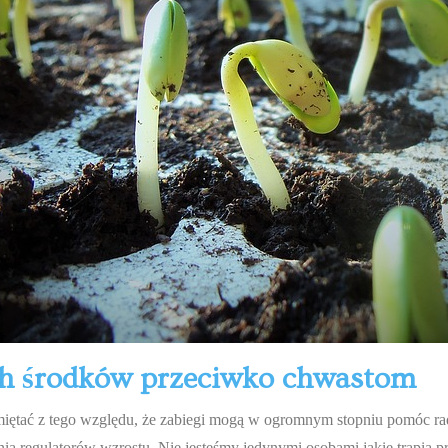
ch środków przeciwko chwastom
amiętać z tego względu, że zabiegi mogą w ogromnym stopniu pomóc ra
a regulatorów wzrostu. Nie jesteśmy jedynymi osobami jakie trapią 