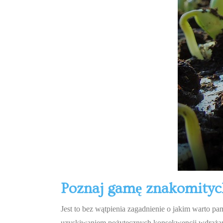
Poznaj gamę znakomity
Jest to bez wątpienia zagadnienie o jakim warto p
uzyskiwaniem pożytecznych konsekwencji wdrażani