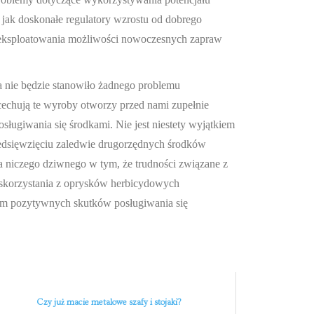
ch jak doskonałe regulatory wzrostu od dobrego
 eksploatowania możliwości nowoczesnych zapraw
a nie będzie stanowiło żadnego problemu
cechują te wyroby otworzy przed nami zupełnie
ługiwania się środkami. Nie jest niestety wyjątkiem
zedsięwzięciu zaledwie drugorzędnych środków
a niczego dziwnego w tym, że trudności związane z
 skorzystania z oprysków herbicydowych
em pozytywnych skutków posługiwania się
Czy już macie metalowe szafy i stojaki?