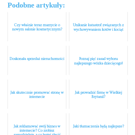
Podobne artykuły:
Czy właśnie teraz marzycie o
Unikanie katastrof związanych z
nowym salonie kosmetycznym?
wychowywaniem kotów i kociąt
Doskonała sprzedaż nieruchomości
Poznaj pięć zasad wyboru
najlepszego wózka dziecięcego!
Jak skutecznie promować stronę w
Jak prowadzić firmę w Wielkiej
internecie
Brytanii?
Jak reklamować swój biznes w
Jaki tłumaczenia będą najlepsze?
internecie? Co zrobisz
samodzielnie, a co lepiej zlecić