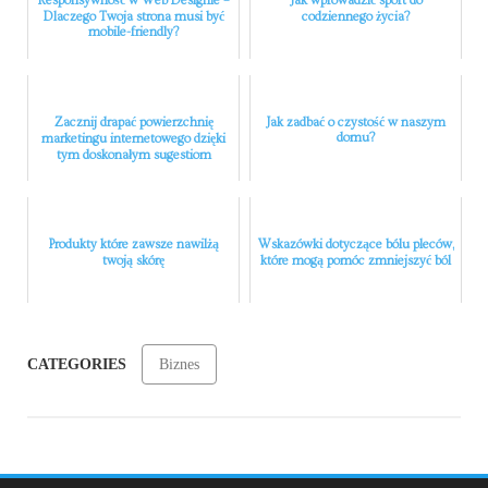
Responsywność w Web Designie –
Jak wprowadzić sport do
Dlaczego Twoja strona musi być
codziennego życia?
mobile-friendly?
Zacznij drapać powierzchnię
Jak zadbać o czystość w naszym
domu?
marketingu internetowego dzięki
tym doskonałym sugestiom
Produkty które zawsze nawilżą
Wskazówki dotyczące bólu pleców,
twoją skórę
które mogą pomóc zmniejszyć ból
CATEGORIES
Biznes