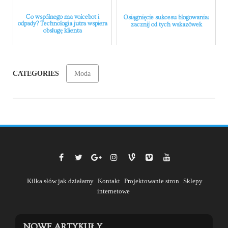
Co wspólnego ma voicebot i
Osiągnięcie sukcesu blogowania:
odpady? Technologia jutra wspiera
zacznij od tych wskazówek
obsługę klienta
CATEGORIES
Moda
Kilka słów jak działamy
Kontakt
Projektowanie stron
Sklepy
internetowe
NOWE ARTYKUŁY