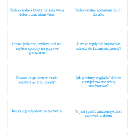
Profesjonaliści którzy napiszą wam
Profesjonalne sprzątanie biur i
dobre curriculum vitae
domów
Lepsze jedzenie, szybsze, tańsze:
Jeszcze nigdy nie kupowałaś
szybkie sposoby na poprawę
odzieży do karmienia piersią?
gotowania
Zostań ekspertem w złocie,
Jak powinny wyglądać dobrze
zaprojektowane wiaty
korzystając z tej porady!
autobusowe?
Recykling odpadów metalowych
W jaki sposób zmniejszyć ilość
zabawek w domu