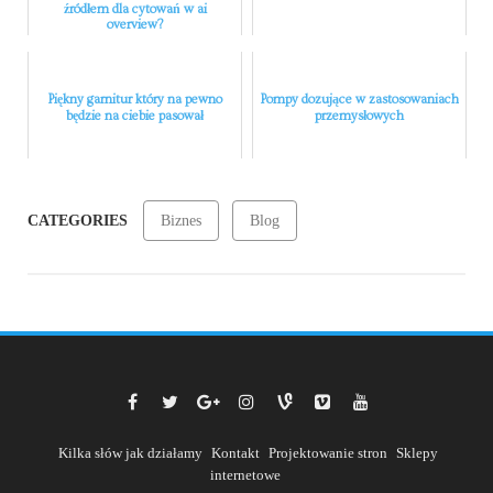
źródłem dla cytowań w ai
overview?
Piękny garnitur który na pewno
Pompy dozujące w zastosowaniach
będzie na ciebie pasował
przemysłowych
CATEGORIES
Biznes
Blog
Kilka słów jak działamy
Kontakt
Projektowanie stron
Sklepy
internetowe