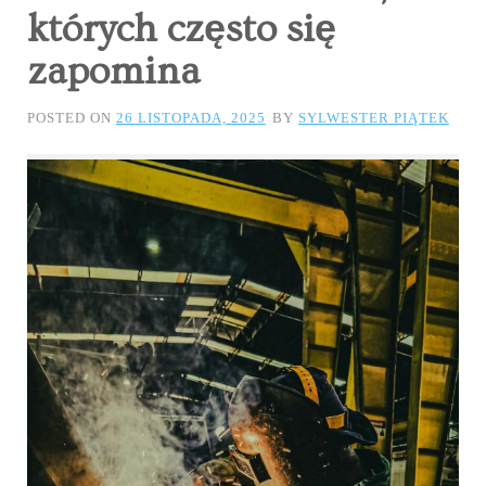
których często się
zapomina
POSTED ON
26 LISTOPADA, 2025
BY
SYLWESTER PIĄTEK