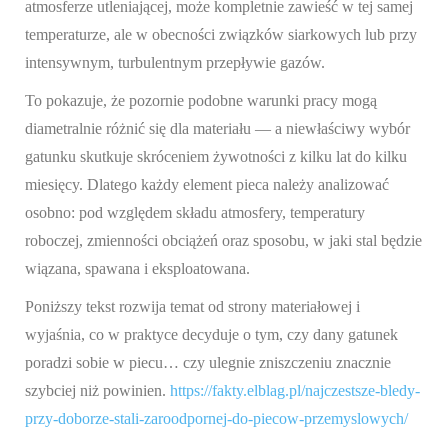
atmosferze utleniającej, może kompletnie zawieść w tej samej
temperaturze, ale w obecności związków siarkowych lub przy
intensywnym, turbulentnym przepływie gazów.
To pokazuje, że pozornie podobne warunki pracy mogą
diametralnie różnić się dla materiału — a niewłaściwy wybór
gatunku skutkuje skróceniem żywotności z kilku lat do kilku
miesięcy. Dlatego każdy element pieca należy analizować
osobno: pod względem składu atmosfery, temperatury
roboczej, zmienności obciążeń oraz sposobu, w jaki stal będzie
wiązana, spawana i eksploatowana.
Poniższy tekst rozwija temat od strony materiałowej i
wyjaśnia, co w praktyce decyduje o tym, czy dany gatunek
poradzi sobie w piecu… czy ulegnie zniszczeniu znacznie
szybciej niż powinien.
https://fakty.elblag.pl/najczestsze-bledy-
przy-doborze-stali-zaroodpornej-do-piecow-przemyslowych/