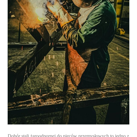
Dobór stali żaroodpornej do pieców przemysłowych to jedno z