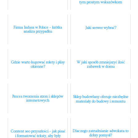
tym prostym wskazówkom
Firma Indasa w Polsce – krótka
Jaki serwer wybrać?
analiza przypadku
Gdzie warto kupować rolety i plisy
W jaki sposób zmniejszyć ilość
okienne?
zabawek w domu
Proces tworzenia stron i sklepów
Sklep budowlany oferuje niezbędne
internetowych
materiały do budowy i remontu
Dlaczego zatrudnianie adwokata to
Content seo przyszłości – jak pisać
dobry pomysł?
i formatować teksty, aby były